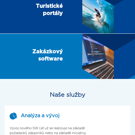
Turistické
portály
Zakázkový
software
Naše služby
Analýza a vývoj
Vývoj nového SW (ať už se realizuje na základě
požadavků zákazníků nebo na základě iniciativy