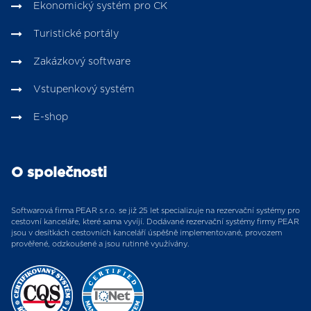
Ekonomický systém pro CK
Turistické portály
Zakázkový software
Vstupenkový systém
E-shop
O společnosti
Softwarová firma PEAR s.r.o. se již 25 let specializuje na rezervační systémy pro
cestovní kanceláře, které sama vyvíjí. Dodávané rezervační systémy firmy PEAR
jsou v desítkách cestovních kanceláří úspěšně implementované, provozem
prověřené, odzkoušené a jsou rutinně využívány.