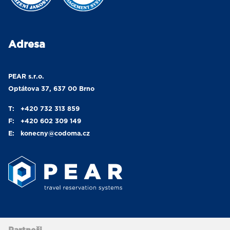
Adresa
PEAR s.r.o.
Optátova 37, 637 00 Brno
T:
+420 732 313 859
F:
+420 602 309 149
E:
konecny
@codoma.cz