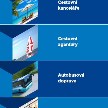
Cestovní
kanceláře
Cestovní
agentury
Autobusová
doprava