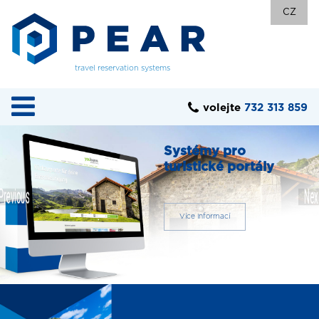
CZ
travel reservation systems
volejte
732 313 859
Systémy pro
turistické portály
Previous
Nex
Více informací