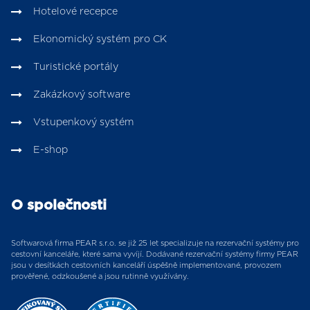
Hotelové recepce
Ekonomický systém pro CK
Turistické portály
Zakázkový software
Vstupenkový systém
E-shop
O společnosti
Softwarová firma PEAR s.r.o. se již 25 let specializuje na rezervační systémy pro
cestovní kanceláře, které sama vyvíjí. Dodávané rezervační systémy firmy PEAR
jsou v desítkách cestovních kanceláří úspěšně implementované, provozem
prověřené, odzkoušené a jsou rutinně využívány.