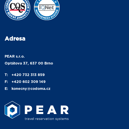
Adresa
PEAR s.r.o.
Optátova 37, 637 00 Brno
T:
+420 732 313 859
F:
+420 602 309 149
E:
konecny
@codoma.cz