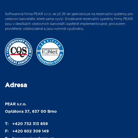
Softwarová firma PEAR s.r.o. se již 25 let specializuje na rezervační systémy pro
cestovní kanceláře, které sama vyvíjí. Dodávané rezervační systémy firmy PEAR
jsou v desítkách cestovních kanceláří úspěšně implementované, provozem
prověřené, odzkoušené a jsou rutinně využívány.
Adresa
PEAR s.r.o.
Optátova 37, 637 00 Brno
T:
+420 732 313 859
F:
+420 602 309 149