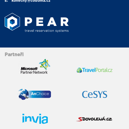
E:
konecny
@codoma.cz
Partneři