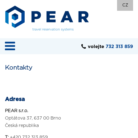
CZ
travel reservation systems
volejte
732 313 859
Kontakty
Adresa
PEAR s.r.o.
Optátova 37, 637 00 Brno
Česká republika
T:
+420 732 313 859