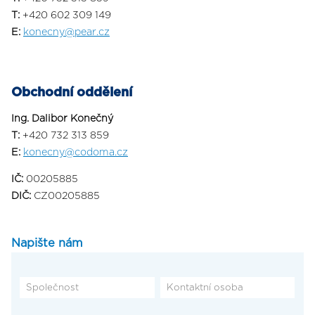
T:
+420 602 309 149
E:
konecny@pear.cz
Obchodní oddělení
Ing. Dalibor Konečný
T:
+420 732 313 859
E:
konecny@codoma.cz
IČ:
00205885
DIČ:
CZ00205885
Napište nám