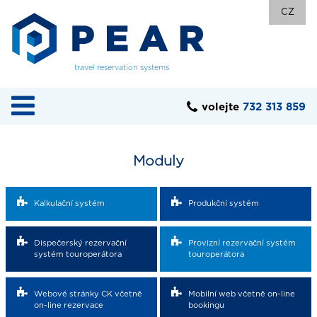
CZ
travel reservation systems
volejte
732 313 859
Moduly
Kalkulační systém
Produkční systém
Dispečerský rezervační
Provizní rezervační systém
systém touroperátora
touroperátora
Webové stránky CK včetně
Mobilní web včetně on-line
on-line rezervace
bookingu