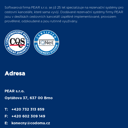
Softwarová firma PEAR s.r.o. se již 25 let specializuje na rezervační systémy pro
cestovní kanceláře, které sama vyvíjí. Dodávané rezervační systémy firmy PEAR
jsou v desítkách cestovních kanceláří úspěšně implementované, provozem
prověřené, odzkoušené a jsou rutinně využívány.
Adresa
PEAR s.r.o.
Optátova 37, 637 00 Brno
T:
+420 732 313 859
F:
+420 602 309 149
E:
konecny
@codoma.cz