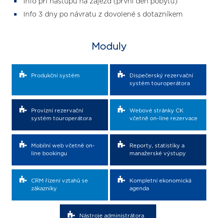
Info při nástupu na zájezd (první den pobytu)
Info 3 dny po návratu z dovolené s dotazníkem
Moduly
Produkční systém
Dispečerský rezervační
systém touroperátora
Provizní rezervační
Webové stránky CK
systém touroperátora
včetně on-line rezervace
Mobilní web včetně on-
Reporty, statistiky a
line bookingu
manažerské výstupy
CRM řízení vztahů se
Kompletní ekonomická
zákazníky
agenda
Nástroje administrátora