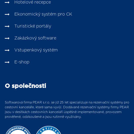
Hotelové recepce
Ekonomický systém pro CK
Turistické portály
Zakázkový software
Vstupenkový systém
E-shop
O společnosti
Softwarová firma PEAR s.r.o. se již 25 let specializuje na rezervační systémy pro
cestovní kanceláře, které sama vyvíjí. Dodávané rezervační systémy firmy PEAR
jsou v desítkách cestovních kanceláří úspěšně implementované, provozem
prověřené, odzkoušené a jsou rutinně využívány.