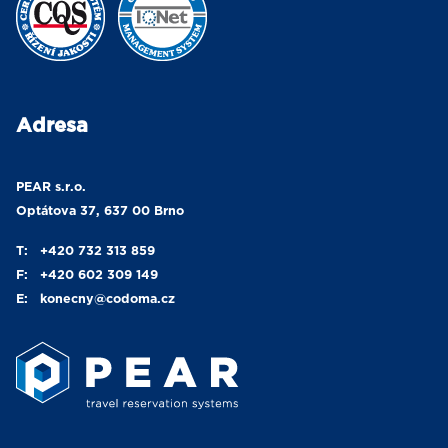
Adresa
PEAR s.r.o.
Optátova 37, 637 00 Brno
T:
+420 732 313 859
F:
+420 602 309 149
E:
konecny
@codoma.cz