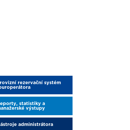
rovizní rezervační systém
ouroperátora
eporty, statistiky a
anažerské výstupy
ástroje administrátora