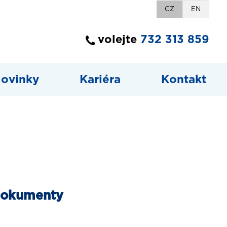
CZ
EN
volejte
732 313 859
ovinky
Kariéra
Kontakt
 dokumenty