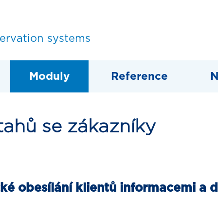
servation systems
Moduly
Reference
N
tahů se zákazníky
cké obesílání klientů informacemi a