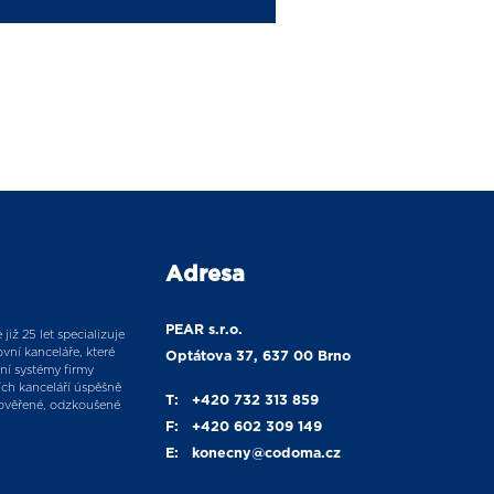
Adresa
PEAR s.r.o.
již 25 let specializuje
vní kanceláře, které
Optátova 37, 637 00 Brno
ní systémy firmy
ích kanceláří úspěšně
T:
+420 732 313 859
ověřené, odzkoušené
F:
+420 602 309 149
E:
konecny
@codoma.cz