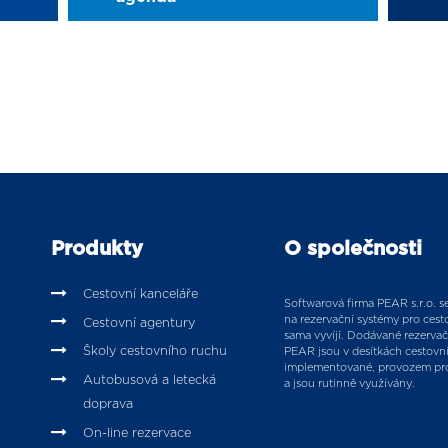
Produkty
O společnosti
Cestovní kanceláře
Softwarová firma PEAR s.r.o. se 
na rezervační systémy pro cesto
Cestovní agentury
sama vyvíjí. Dodávané rezervač
Školy cestovního ruchu
PEAR jsou v desítkách cestovn
implementované, provozem pr
Autobusová a letecká
a jsou rutinně využívány.
doprava
On-line rezervace