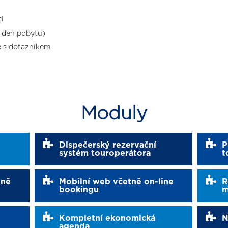
ti
í den pobytu)
é s dotazníkem
Moduly
Dispečerský rezervační
P
systém touroperátora
t
tně
Mobilní web včetně on-line
R
bookingu
m
Kompletní ekonomická
N
agenda