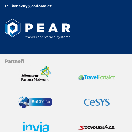
E:
konecny
@codoma.cz
Partneři