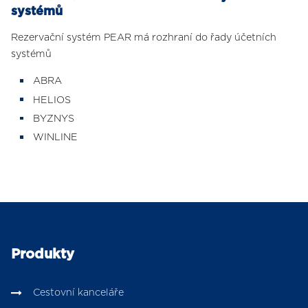
systémů
Rezervační systém PEAR má rozhraní do řady účetních
systémů
ABRA
HELIOS
BYZNYS
WINLINE
Produkty
Cestovní kanceláře