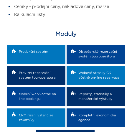
Ceníky - prodejní ceny, nákladové ceny, marže
Kalkulační listy
Moduly
Produkční systém
Dispečerský rezervační
systém touroperátora
Provizní rezervační
Webové stránky CK
systém touroperátora
včetně on-line rezervace
Mobilní web včetně on-
Reporty, statistiky a
line bookingu
manažerské výstupy
CRM řízení vztahů se
Kompletní ekonomická
zákazníky
agenda