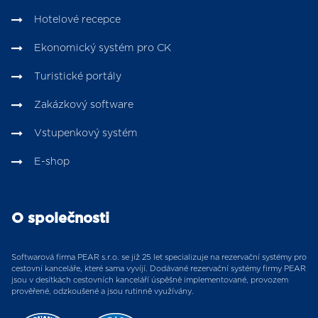
Hotelové recepce
Ekonomický systém pro CK
Turistické portály
Zakázkový software
Vstupenkový systém
E-shop
O společnosti
Softwarová firma PEAR s.r.o. se již 25 let specializuje na rezervační systémy pro
cestovní kanceláře, které sama vyvíjí. Dodávané rezervační systémy firmy PEAR
jsou v desítkách cestovních kanceláří úspěšně implementované, provozem
prověřené, odzkoušené a jsou rutinně využívány.