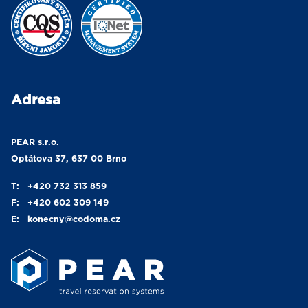
Adresa
PEAR s.r.o.
Optátova 37, 637 00 Brno
T:
+420 732 313 859
F:
+420 602 309 149
E:
konecny
@codoma.cz