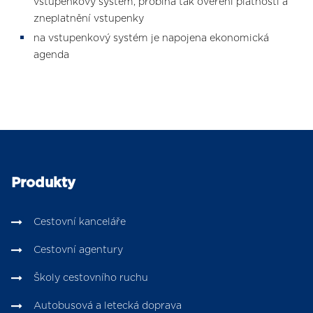
vstupenkový systém, probíhá tak ověření platnosti a
zneplatnění vstupenky
na vstupenkový systém je napojena ekonomická
agenda
Produkty
Cestovní kanceláře
Cestovní agentury
Školy cestovního ruchu
Autobusová a letecká doprava