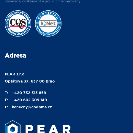
prověřené, odzkoušené a jsou rutinně využívány.
Adresa
PEAR s.r.o.
Optátova 37, 637 00 Brno
T:
+420 732 313 859
F:
+420 602 309 149
E:
konecny
@codoma.cz