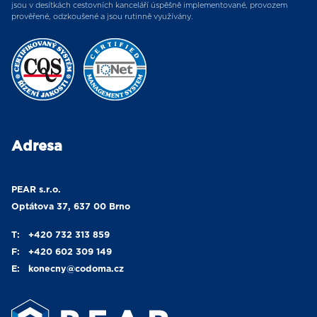
jsou v desítkách cestovních kanceláří úspěšně implementované, provozem
prověřené, odzkoušené a jsou rutinně využívány.
Adresa
PEAR s.r.o.
Optátova 37, 637 00 Brno
T:
+420 732 313 859
F:
+420 602 309 149
E:
konecny
@codoma.cz