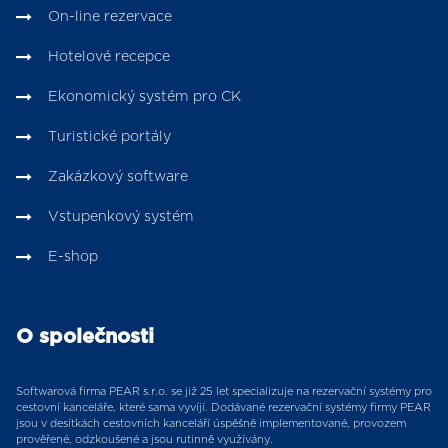
On-line rezervace
Hotelové recepce
Ekonomický systém pro CK
Turistické portály
Zakázkový software
Vstupenkový systém
E-shop
O společnosti
Softwarová firma PEAR s.r.o. se již 25 let specializuje na rezervační systémy pro
cestovní kanceláře, které sama vyvíjí. Dodávané rezervační systémy firmy PEAR
jsou v desítkách cestovních kanceláří úspěšně implementované, provozem
prověřené, odzkoušené a jsou rutinně využívány.