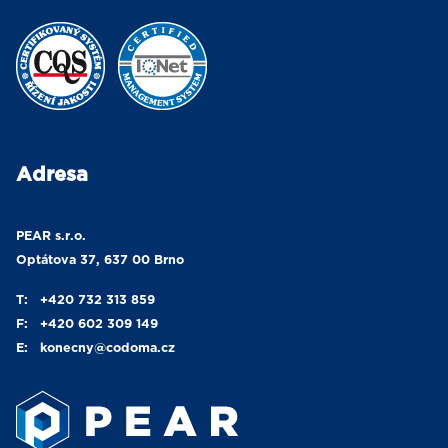
Adresa
PEAR s.r.o.
Optátova 37, 637 00 Brno
T:
+420 732 313 859
F:
+420 602 309 149
E:
konecny
@codoma.cz