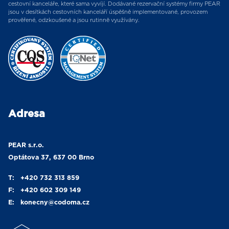
cestovní kanceláře, které sama vyvíjí. Dodávané rezervační systémy firmy PEAR
jsou v desítkách cestovních kanceláří úspěšně implementované, provozem
prověřené, odzkoušené a jsou rutinně využívány.
Adresa
PEAR s.r.o.
Optátova 37, 637 00 Brno
T:
+420 732 313 859
F:
+420 602 309 149
E:
konecny
@codoma.cz