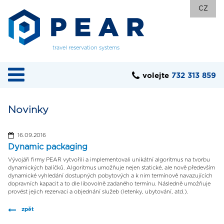
CZ
travel reservation systems
volejte
732 313 859
Novinky
16.09.2016
Dynamic packaging
Vývojáři firmy PEAR vytvořili a implementovali unikátní algoritmus na tvorbu
dynamických balíčků. Algoritmus umožňuje nejen statické, ale nově především
dynamické vyhledání dostupných pobytových a k nim termínově navazujících
dopravních kapacit a to dle libovolně zadaného termínu. Následně umožňuje
provést jejich rezervaci a objednání služeb (letenky, ubytování, atd.).
zpět