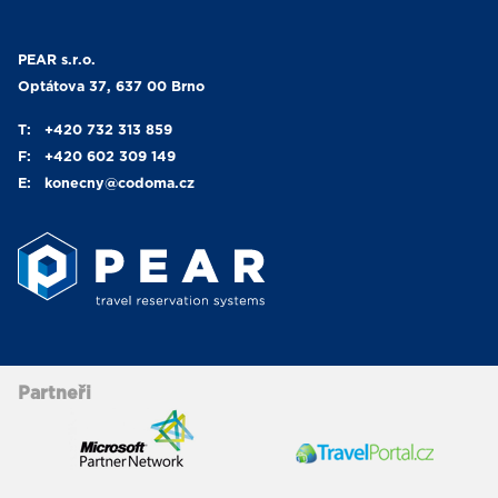
PEAR s.r.o.
Optátova 37, 637 00 Brno
T:
+420 732 313 859
F:
+420 602 309 149
E:
konecny
@codoma.cz
Partneři