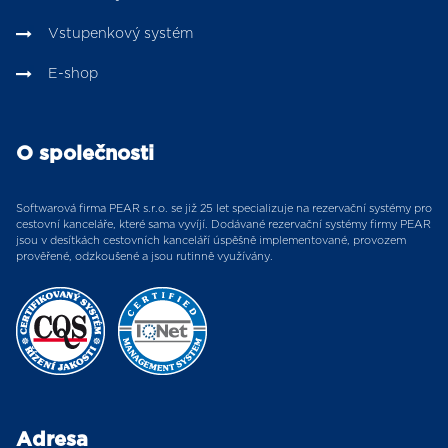
Vstupenkový systém
E-shop
O společnosti
Softwarová firma PEAR s.r.o. se již 25 let specializuje na rezervační systémy pro
cestovní kanceláře, které sama vyvíjí. Dodávané rezervační systémy firmy PEAR
jsou v desítkách cestovních kanceláří úspěšně implementované, provozem
prověřené, odzkoušené a jsou rutinně využívány.
Adresa