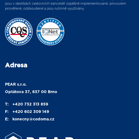
jsou v desítkách cestovních kanceláří úspěšně implementované, provozem
prověřené, odzkoušené a jsou rutinně využívány.
Adresa
PEAR s.r.o.
Optátova 37, 637 00 Brno
T:
+420 732 313 859
F:
+420 602 309 149
E:
konecny
@codoma.cz