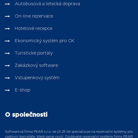
Autobusová a letecká doprava
On-line rezervace
Hotelové recepce
Ekonomický systém pro CK
Turistické portály
Zakázkový software
Vstupenkový systém
E-shop
O společnosti
Softwarová firma PEAR s.r.o. se již 25 let specializuje na rezervační systémy pro
cestovní kanceláře, které sama vyvíjí. Dodávané rezervační systémy firmy PEAR