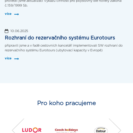
provedli jsme aktualizaci Výkazu činnosti pro pojišťovny dle novely zákona
č.159/1999 Sb.
více
10.06.2025
Rozhraní do rezervačního systému Eurotours
připravili jsme a v řadě cestovních kanceláří implementovali SW rozhraní do
rezervačního systému Eurotours (ubytovací kapacity v Evropě)
více
Pro koho pracujeme