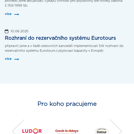
provedli jsme aktualizaci Výkazu činnosti pro pojišťovny dle novely zákona
č.159/1999 Sb.
více
10.06.2025
Rozhraní do rezervačního systému Eurotours
připravili jsme a v řadě cestovních kanceláří implementovali SW rozhraní do
rezervačního systému Eurotours (ubytovací kapacity v Evropě)
více
Pro koho pracujeme