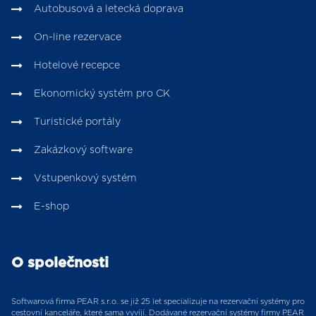
Autobusová a letecká doprava
On-line rezervace
Hotelové recepce
Ekonomický systém pro CK
Turistické portály
Zakázkový software
Vstupenkový systém
E-shop
O společnosti
Softwarová firma PEAR s.r.o. se již 25 let specializuje na rezervační systémy pro
cestovní kanceláře, které sama vyvíjí. Dodávané rezervační systémy firmy PEAR