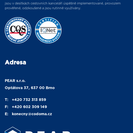
jsou v desítkách cestovních kanceláří úspěšně implementované, provozem
prověřené, odzkoušené a jsou rutinně využívány.
Adresa
PEAR s.r.o.
Optátova 37, 637 00 Brno
T:
+420 732 313 859
F:
+420 602 309 149
E:
konecny
@codoma.cz