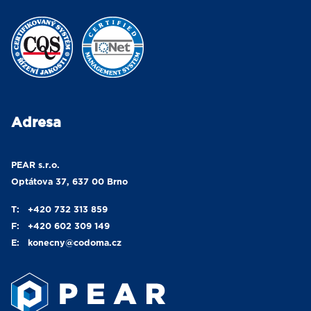
Adresa
PEAR s.r.o.
Optátova 37, 637 00 Brno
T:
+420 732 313 859
F:
+420 602 309 149
E:
konecny
@codoma.cz