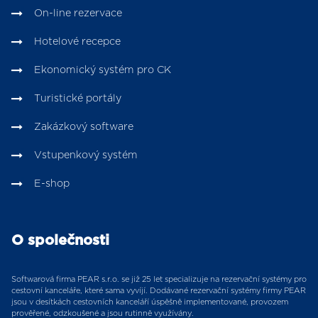
On-line rezervace
Hotelové recepce
Ekonomický systém pro CK
Turistické portály
Zakázkový software
Vstupenkový systém
E-shop
O společnosti
Softwarová firma PEAR s.r.o. se již 25 let specializuje na rezervační systémy pro
cestovní kanceláře, které sama vyvíjí. Dodávané rezervační systémy firmy PEAR
jsou v desítkách cestovních kanceláří úspěšně implementované, provozem
prověřené, odzkoušené a jsou rutinně využívány.