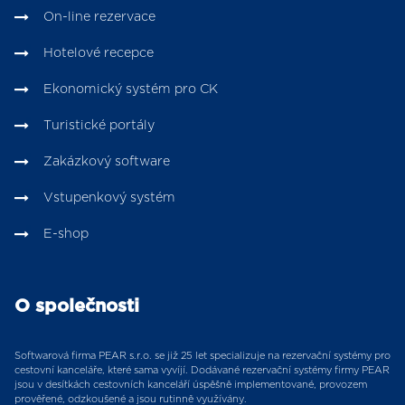
On-line rezervace
Hotelové recepce
Ekonomický systém pro CK
Turistické portály
Zakázkový software
Vstupenkový systém
E-shop
O společnosti
Softwarová firma PEAR s.r.o. se již 25 let specializuje na rezervační systémy pro
cestovní kanceláře, které sama vyvíjí. Dodávané rezervační systémy firmy PEAR
jsou v desítkách cestovních kanceláří úspěšně implementované, provozem
prověřené, odzkoušené a jsou rutinně využívány.