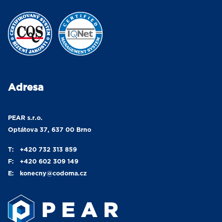
Adresa
PEAR s.r.o.
Optátova 37, 637 00 Brno
T:
+420 732 313 859
F:
+420 602 309 149
E:
konecny
@codoma.cz