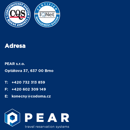
Adresa
PEAR s.r.o.
Optátova 37, 637 00 Brno
T:
+420 732 313 859
F:
+420 602 309 149
E:
konecny
@codoma.cz