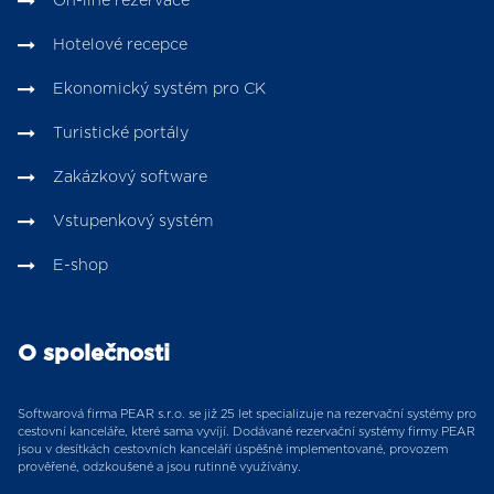
On-line rezervace
Hotelové recepce
Ekonomický systém pro CK
Turistické portály
Zakázkový software
Vstupenkový systém
E-shop
O společnosti
Softwarová firma PEAR s.r.o. se již 25 let specializuje na rezervační systémy pro
cestovní kanceláře, které sama vyvíjí. Dodávané rezervační systémy firmy PEAR
jsou v desítkách cestovních kanceláří úspěšně implementované, provozem
prověřené, odzkoušené a jsou rutinně využívány.