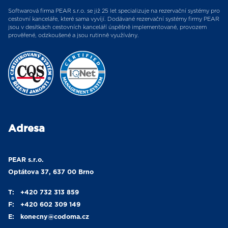
Softwarová firma PEAR s.r.o. se již 25 let specializuje na rezervační systémy pro
cestovní kanceláře, které sama vyvíjí. Dodávané rezervační systémy firmy PEAR
jsou v desítkách cestovních kanceláří úspěšně implementované, provozem
prověřené, odzkoušené a jsou rutinně využívány.
Adresa
PEAR s.r.o.
Optátova 37, 637 00 Brno
T:
+420 732 313 859
F:
+420 602 309 149
E:
konecny
@codoma.cz