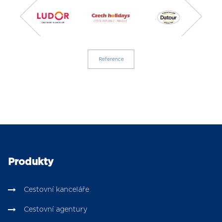
Reference
Produkty
Cestovní kanceláře
Cestovní agentury