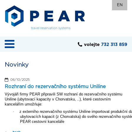
EN
travel reservation systems
volejte
732 313 859
Novinky
06/10/2025
Rozhraní do rezervačního systému Uniline
Vývojáři firmy PEAR připravili SW rozhraní do rezervačního systému
Uniline (ubytovací kapacity v Chorvatsku, ..), které cestovním
kancelářím umožńuje:
·
z externího rezervačního systému Uniline importovat produkční d
ubytovacích kapacit (z Chorvatska) do svého rezervačního syst
PEAR cestovní kanceláře