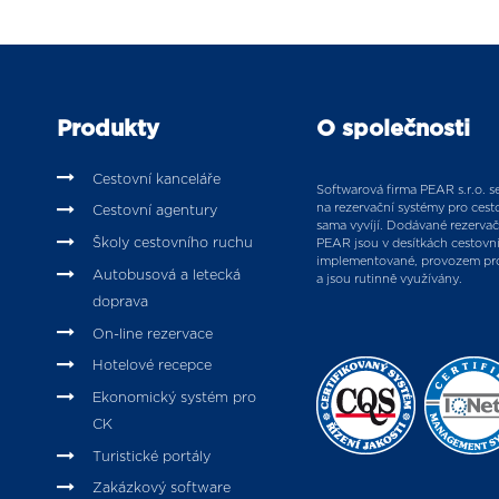
Produkty
O společnosti
Cestovní kanceláře
Softwarová firma PEAR s.r.o. se 
na rezervační systémy pro cesto
Cestovní agentury
sama vyvíjí. Dodávané rezervač
Školy cestovního ruchu
PEAR jsou v desítkách cestovn
implementované, provozem pr
Autobusová a letecká
a jsou rutinně využívány.
doprava
On-line rezervace
Hotelové recepce
Ekonomický systém pro
CK
Turistické portály
Zakázkový software