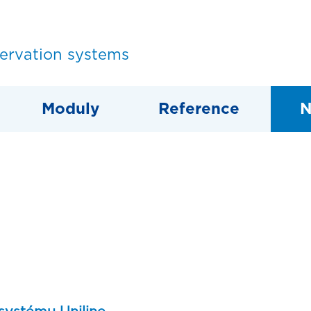
servation systems
Moduly
Reference
N