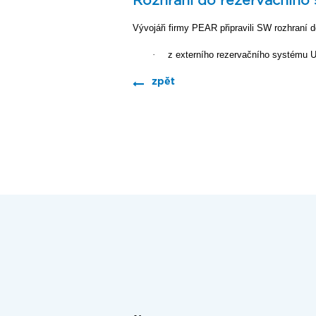
Rozhraní do rezervačního 
Vývojáři firmy PEAR připravili SW rozhraní 
·
z externího rezervačního systému U
zpět