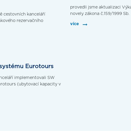
provedli jsme aktualizaci Výk
novely zákona č.159/1999 Sb.
dě cestovních kanceláří
nkového rezervačního
více
 systému Eurotours
kanceláří implementovali SW
rotours (ubytovací kapacity v