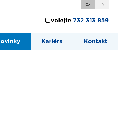
CZ
EN
volejte
732 313 859
ovinky
Kariéra
Kontakt