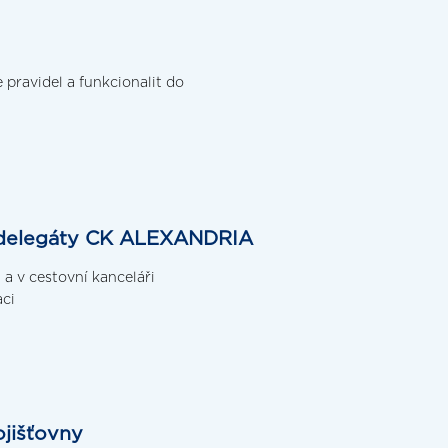
pravidel a funkcionalit do
o delegáty CK ALEXANDRIA
 a v cestovní kanceláři
aci
ojišťovny