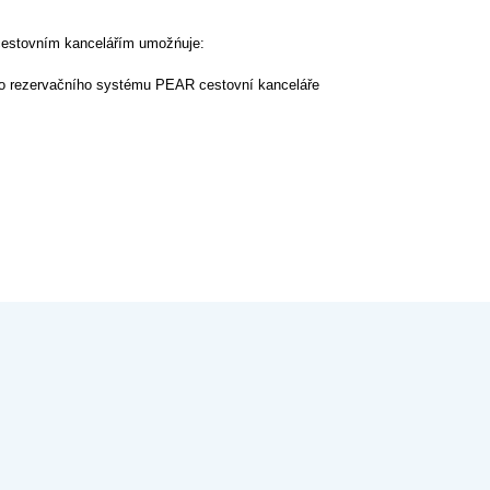
é cestovním kancelářím umožńuje:
ého rezervačního systému PEAR cestovní kanceláře