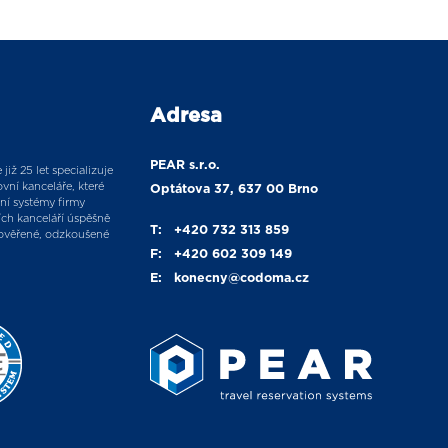
Adresa
PEAR s.r.o.
již 25 let specializuje
vní kanceláře, které
Optátova 37, 637 00 Brno
ní systémy firmy
ích kanceláří úspěšně
T:
+420 732 313 859
ověřené, odzkoušené
F:
+420 602 309 149
E:
konecny
@codoma.cz