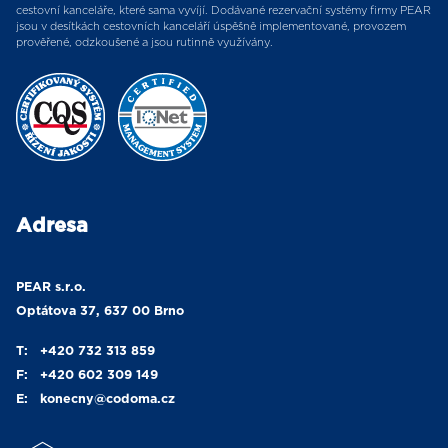
cestovní kanceláře, které sama vyvíjí. Dodávané rezervační systémy firmy PEAR
jsou v desítkách cestovních kanceláří úspěšně implementované, provozem
prověřené, odzkoušené a jsou rutinně využívány.
Adresa
PEAR s.r.o.
Optátova 37, 637 00 Brno
T:
+420 732 313 859
F:
+420 602 309 149
E:
konecny
@codoma.cz