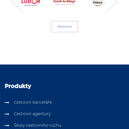
Reference
Produkty
Cestovní kanceláře
Cestovní agentury
Školy cestovního ruchu