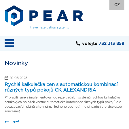
CZ
travel reservation systems
volejte
732 313 859
Novinky
10.06.2025
Rychlá kalkulačka cen s automatickou kombinací
různých typů pokojů CK ALEXANDRIA
Připravili jsme a implementovali do rezervačních systémů rychlou kalkulačku
ceníkových položek včetně automatické kombinace různých typů pokojů dle
obsazovacích plánů a to v rámci jednoho obchodního případu (pro více osob
současně).
zpět