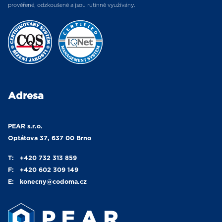
prověřené, odzkoušené a jsou rutinně využívány.
Adresa
PEAR s.r.o.
Optátova 37, 637 00 Brno
T:
+420 732 313 859
F:
+420 602 309 149
E:
konecny
@codoma.cz