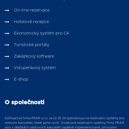
On-line rezervace
Hotelové recepce
Ekonomický systém pro CK
Turistické portály
Zakázkový software
Vstupenkový systém
E-shop
O společnosti
Softwarová firma PEAR s.r.o. se již 25 let specializuje na rezervační systémy pro
cestovní kanceláře, které sama vyvíjí. Dodávané rezervační systémy firmy PEAR
jsou v desítkách cestovních kanceláří úspěšně implementované, provozem