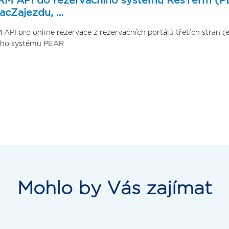
RM API do rezervačního systému ResTerm (PE
acZajezdu, …
API pro online rezervace z rezervačních portálů třetích stran (
ního systému PEAR
Mohlo by Vás zajímat