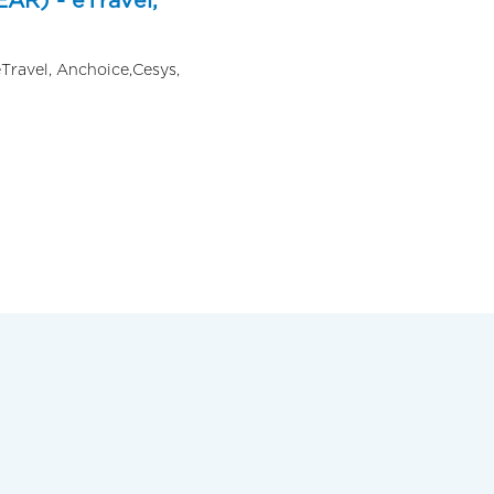
AR) - eTravel,
eTravel, Anchoice,Cesys,