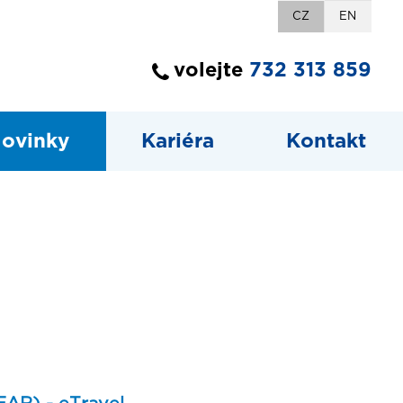
CZ
EN
volejte
732 313 859
ovinky
Kariéra
Kontakt