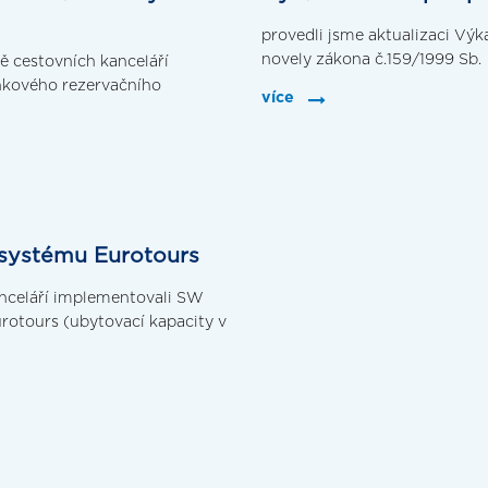
provedli jsme aktualizaci Výk
novely zákona č.159/1999 Sb.
dě cestovních kanceláří
nkového rezervačního
více
 systému Eurotours
kanceláří implementovali SW
rotours (ubytovací kapacity v