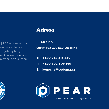
Adresa
PEAR s.r.o.
již 25 let specializuje
vní kanceláře, které
Optátova 37, 637 00 Brno
ní systémy firmy
ích kanceláří úspěšně
T:
+420 732 313 859
ověřené, odzkoušené
F:
+420 602 309 149
E:
konecny
@codoma.cz