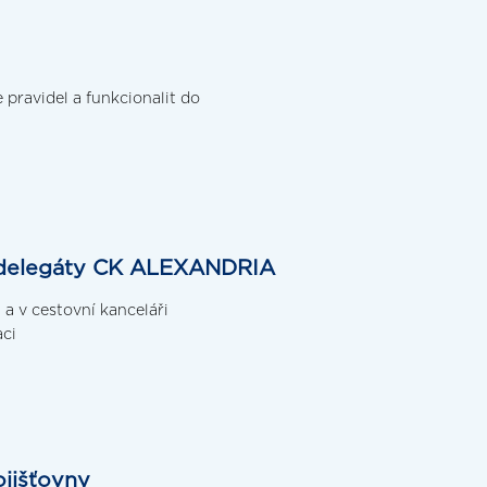
pravidel a funkcionalit do
o delegáty CK ALEXANDRIA
 a v cestovní kanceláři
aci
ojišťovny