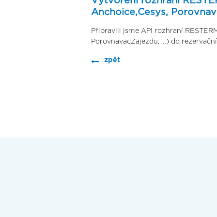
Vytvoření rozhraní RESTE
Anchoice,Cesys, Porovnav
Připravili jsme API rozhraní RESTERM 
PorovnavacZajezdu, …) do rezervač
zpět