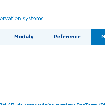
servation systems
Moduly
Reference
N