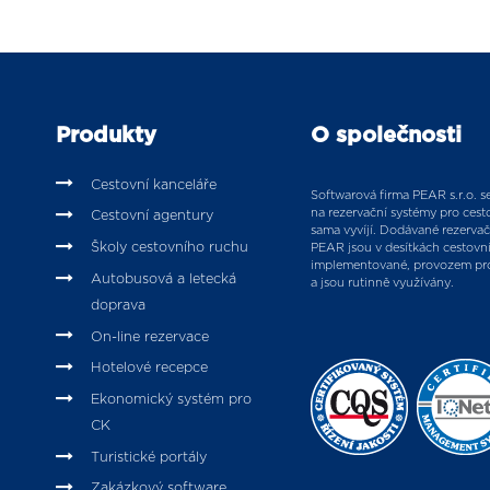
Produkty
O společnosti
Cestovní kanceláře
Softwarová firma PEAR s.r.o. se 
na rezervační systémy pro cesto
Cestovní agentury
sama vyvíjí. Dodávané rezervač
Školy cestovního ruchu
PEAR jsou v desítkách cestovn
implementované, provozem pr
Autobusová a letecká
a jsou rutinně využívány.
doprava
On-line rezervace
Hotelové recepce
Ekonomický systém pro
CK
Turistické portály
Zakázkový software