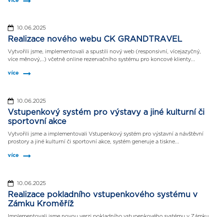
více
10.06.2025
Realizace nového webu CK GRANDTRAVEL
Vytvořili jsme, implementovali a spustili nový web (responsivní, vícejazyčný,
více měnový,..) včetně online rezervačního systému pro koncové klienty...
více
10.06.2025
Vstupenkový systém pro výstavy a jiné kulturní či
sportovní akce
Vytvořili jsme a implementovali Vstupenkový systém pro výstavní a návštěvní
prostory a jiné kulturní či sportovní akce, systém generuje a tiskne...
více
10.06.2025
Realizace pokladního vstupenkového systému v
Zámku Kroměříž
Implementovali jsme novou verzi pokladního vstupenkového systému v Zámku