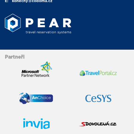
E:
konecny
@codoma.cz
Partneři