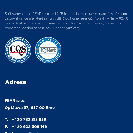
Softwarová firma PEAR s.r.o. se již 25 let specializuje na rezervační systémy pro
cestovní kanceláře, které sama vyvíjí. Dodávané rezervační systémy firmy PEAR
jsou v desítkách cestovních kanceláří úspěšně implementované, provozem
prověřené, odzkoušené a jsou rutinně využívány.
Adresa
PEAR s.r.o.
Optátova 37, 637 00 Brno
T:
+420 732 313 859
F:
+420 602 309 149