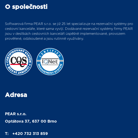
O společnosti
Softwarová firma PEAR s.r.o. se již 25 let specializuje na rezervační systémy pro
cestovní kanceláře, které sama vyvíjí. Dodávané rezervační systémy firmy PEAR
jsou v desítkách cestovních kanceláří úspěšně implementované, provozem
prověřené, odzkoušené a jsou rutinně využívány.
Adresa
PEAR s.r.o.
Optátova 37, 637 00 Brno
T:
+420 732 313 859