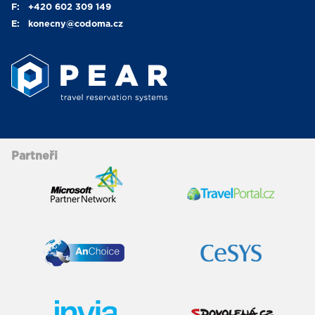
F:
+420 602 309 149
E:
konecny
@codoma.cz
Partneři