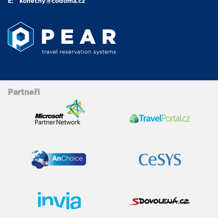
E:
konecny
@codoma.cz
Partneři