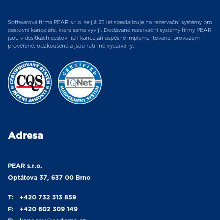
Softwarová firma PEAR s.r.o. se již 25 let specializuje na rezervační systémy pro
cestovní kanceláře, které sama vyvíjí. Dodávané rezervační systémy firmy PEAR
jsou v desítkách cestovních kanceláří úspěšně implementované, provozem
prověřené, odzkoušené a jsou rutinně využívány.
Adresa
PEAR s.r.o.
Optátova 37, 637 00 Brno
T:
+420 732 313 859
F:
+420 602 309 149