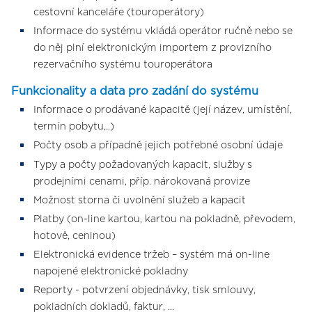
cestovní kanceláře (touroperátory)
Informace do systému vkládá operátor ručně nebo se
do něj plní elektronickým importem z provizního
rezervačního systému touroperátora
Funkcionality a data pro zadání do systému
Informace o prodávané kapacitě (její název, umístění,
termín pobytu,..)
Počty osob a případně jejich potřebné osobní údaje
Typy a počty požadovaných kapacit, služby s
prodejními cenami, příp. nárokovaná provize
Možnost storna či uvolnění služeb a kapacit
Platby (on-line kartou, kartou na pokladně, převodem,
hotově, ceninou)
Elektronická evidence tržeb – systém má on-line
napojené elektronické pokladny
Reporty - potvrzení objednávky, tisk smlouvy,
pokladních dokladů, faktur, ...