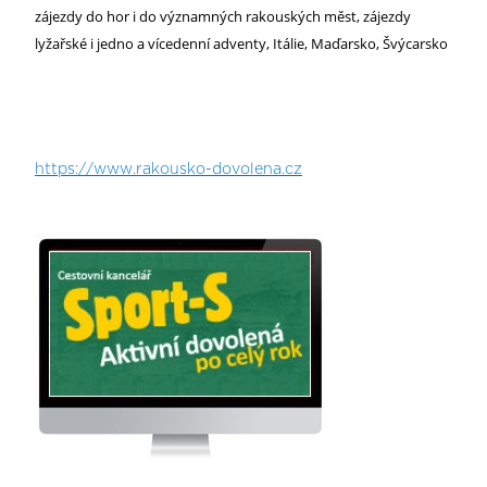
zájezdy do hor i do významných rakouských měst, zájezdy
lyžařské i jedno a vícedenní adventy, Itálie, Maďarsko, Švýcarsko
https://www.rakousko-dovolena.cz