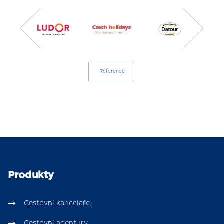
Reference
Produkty
Cestovní kanceláře
Cestovní agentury