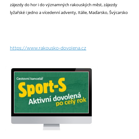
zájezdy do hor i do významných rakouských měst, zájezdy
lyžařské i jedno a vícedenní adventy, Itálie, Maďarsko, Švýcarsko
https://www.rakousko-dovolena.cz