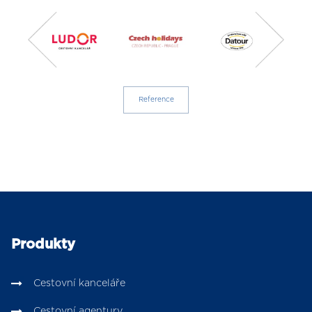
Reference
Produkty
Cestovní kanceláře
Cestovní agentury