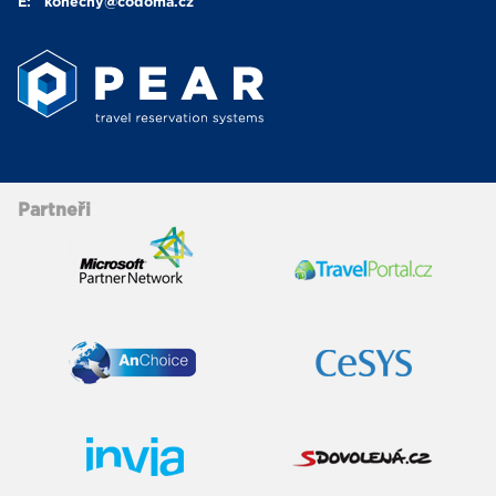
E:
konecny
@codoma.cz
Partneři