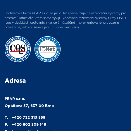
Softwarová firma PEAR s.r.o. se již 25 let specializuje na rezervační systémy pro
cestovní kanceláře, které sama vyvíjí. Dodávané rezervační systémy firmy PEAR
jsou v desítkách cestovních kanceláří úspěšně implementované, provozem
prověřené, odzkoušené a jsou rutinně využívány.
Adresa
PEAR s.r.o.
Optátova 37, 637 00 Brno
T:
+420 732 313 859
F:
+420 602 309 149