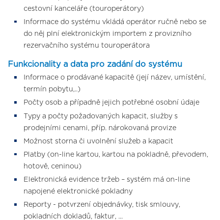
cestovní kanceláře (touroperátory)
Informace do systému vkládá operátor ručně nebo se
do něj plní elektronickým importem z provizního
rezervačního systému touroperátora
Funkcionality a data pro zadání do systému
Informace o prodávané kapacitě (její název, umístění,
termín pobytu,..)
Počty osob a případně jejich potřebné osobní údaje
Typy a počty požadovaných kapacit, služby s
prodejními cenami, příp. nárokovaná provize
Možnost storna či uvolnění služeb a kapacit
Platby (on-line kartou, kartou na pokladně, převodem,
hotově, ceninou)
Elektronická evidence tržeb – systém má on-line
napojené elektronické pokladny
Reporty - potvrzení objednávky, tisk smlouvy,
pokladních dokladů, faktur, ...