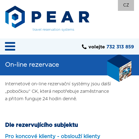
CZ
travel reservation systems
volejte
732 313 859
On-line rezervace
Internetové on-line rezervační systémy jsou další
„pobočkou“ CK, která nepotřebuje zaměstnance
a přitom funguje 24 hodin denně.
Dle rezervujícího subjektu
Pro koncové klienty - obslouží klienty