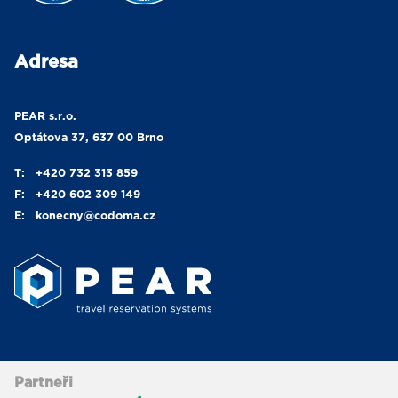
Adresa
PEAR s.r.o.
Optátova 37, 637 00 Brno
T:
+420 732 313 859
F:
+420 602 309 149
E:
konecny
@codoma.cz
Partneři