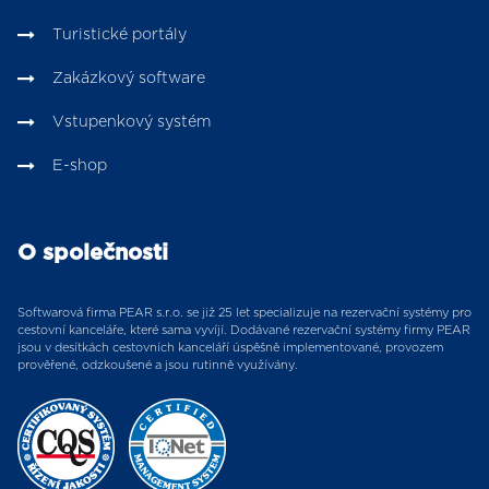
Turistické portály
Zakázkový software
Vstupenkový systém
E-shop
O společnosti
Softwarová firma PEAR s.r.o. se již 25 let specializuje na rezervační systémy pro
cestovní kanceláře, které sama vyvíjí. Dodávané rezervační systémy firmy PEAR
jsou v desítkách cestovních kanceláří úspěšně implementované, provozem
prověřené, odzkoušené a jsou rutinně využívány.