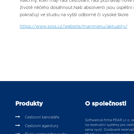
všechny, kteří mají rádi cestování, rádi poznávají nové lid
životě něčeho dosáhnout.Naši absolventi jsou úspěšní n
pokračují ve studiu na vyšší odborné či vysoké škole
https://www.soss.cz/website/mainmenu/aktuality/
Produkty
O společnosti
Cestovní kanceláře
Softwarová firma PEAR s.r.o. se 
na rezervační systémy pro cesto
Cestovní agentury
sama vyvíjí. Dodávané rezervač