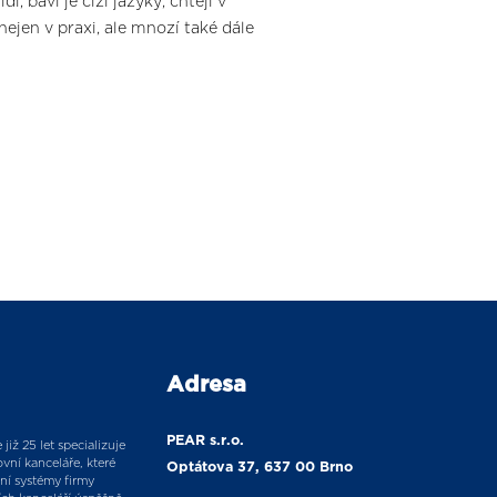
i, baví je cizí jazyky, chtějí v
ejen v praxi, ale mnozí také dále
Adresa
PEAR s.r.o.
již 25 let specializuje
vní kanceláře, které
Optátova 37, 637 00 Brno
ní systémy firmy