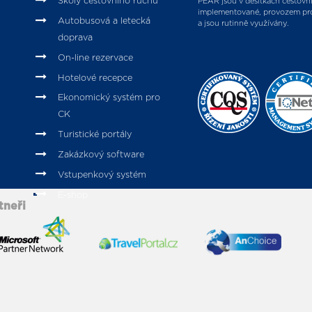
Školy cestovního ruchu
PEAR jsou v desítkách cestovn
implementované, provozem pr
Autobusová a letecká
a jsou rutinně využívány.
doprava
On-line rezervace
Hotelové recepce
Ekonomický systém pro
CK
Turistické portály
Zakázkový software
Vstupenkový systém
E-shop
tneři