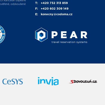
ích kanceláří úspěšně
T:
+420 732 313 859
ověřené, odzkoušené
F:
+420 602 309 149
E:
konecny
@codoma.cz