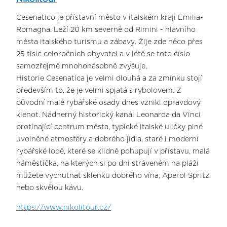
Cesenatico je přístavní město v italském kraji Emilia-
Romagna. Leží 20 km severně od Rimini - hlavního
města italského turismu a zábavy. Žije zde něco přes
25 tisíc celoročních obyvatel a v létě se toto číslo
samozřejmě mnohonásobně zvyšuje,
Historie Cesenatica je velmi dlouhá a za zmínku stojí
především to, že je velmi spjatá s rybolovem. Z
původní malé rybářské osady dnes vznikl opravdový
klenot. Nádherný historický kanál Leonarda da Vinci
protínající centrum města, typické italské uličky plné
uvolněné atmosféry a dobrého jídla, staré i moderní
rybářské lodě, které se klidně pohupují v přístavu, malá
náměstíčka, na kterých si po dni stráveném na pláži
můžete vychutnat sklenku dobrého vína, Aperol Spritz
nebo skvělou kávu.
https://www.nikolitour.cz/