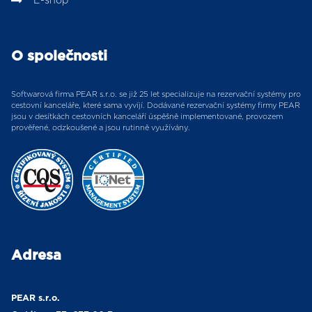
E-shop
O společnosti
Softwarová firma PEAR s.r.o. se již 25 let specializuje na rezervační systémy pro
cestovní kanceláře, které sama vyvíjí. Dodávané rezervační systémy firmy PEAR
jsou v desítkách cestovních kanceláří úspěšně implementované, provozem
prověřené, odzkoušené a jsou rutinně využívány.
Adresa
PEAR s.r.o.