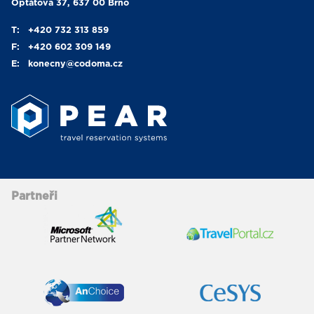
Optátova 37, 637 00 Brno
T:
+420 732 313 859
F:
+420 602 309 149
E:
konecny
@codoma.cz
Partneři