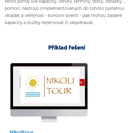
tento portál své kapacity, ceníky, termíny, texty, obrázky, ..
pomocí nástrojů (implementovaných do tohoto systému)
vkládat a veřejnost - koncoví klienti - pak mohou zadané
kapacity a služby rezervovat či objednávat.
Příklad řešení
Nikolitour