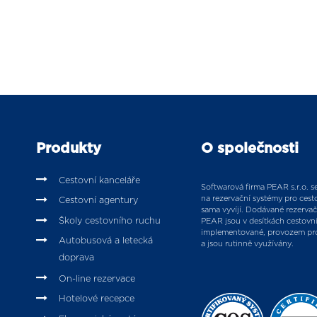
Produkty
O společnosti
Cestovní kanceláře
Softwarová firma PEAR s.r.o. se 
na rezervační systémy pro cesto
Cestovní agentury
sama vyvíjí. Dodávané rezervač
Školy cestovního ruchu
PEAR jsou v desítkách cestovn
implementované, provozem pr
Autobusová a letecká
a jsou rutinně využívány.
doprava
On-line rezervace
Hotelové recepce