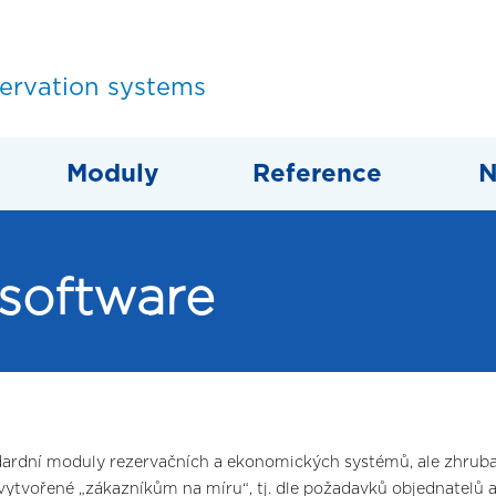
servation systems
Moduly
Reference
N
software
ardní moduly rezervačních a ekonomických systémů, ale zhruba
 vytvořené „zákazníkům na míru“, tj. dle požadavků objednatelů