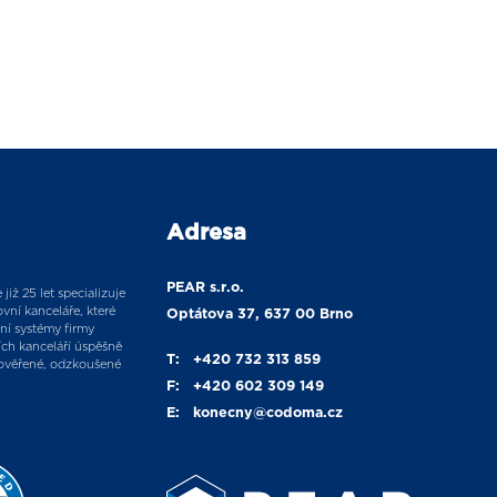
Adresa
PEAR s.r.o.
již 25 let specializuje
vní kanceláře, které
Optátova 37, 637 00 Brno
ní systémy firmy
ích kanceláří úspěšně
T:
+420 732 313 859
ověřené, odzkoušené
F:
+420 602 309 149
E:
konecny
@codoma.cz