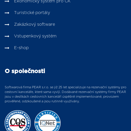
Ekonomický systém pro CK
Turistické portály
Zakázkový software
Vstupenkový systém
E-shop
O společnosti
Softwarová firma PEAR s.r.o. se již 25 let specializuje na rezervační systémy pro
cestovní kanceláře, které sama vyvíjí. Dodávané rezervační systémy firmy PEAR
jsou v desítkách cestovních kanceláří úspěšně implementované, provozem
prověřené, odzkoušené a jsou rutinně využívány.