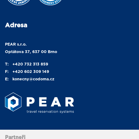
Adresa
PEAR s.r.o.
Optátova 37, 637 00 Brno
T:
+420 732 313 859
F:
+420 602 309 149
E:
konecny
@codoma.cz
Partneři