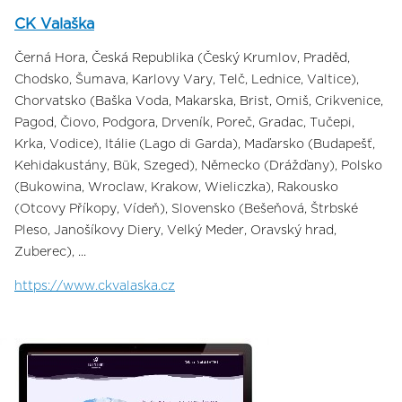
CK Valaška
Černá Hora, Česká Republika (Český Krumlov, Praděd,
Chodsko, Šumava, Karlovy Vary, Telč, Lednice, Valtice),
Chorvatsko (Baška Voda, Makarska, Brist, Omiš, Crikvenice,
Pagod, Čiovo, Podgora, Drveník, Poreč, Gradac, Tučepi,
Krka, Vodice), Itálie (Lago di Garda), Maďarsko (Budapešť,
Kehidakustány, Bük, Szeged), Německo (Drážďany), Polsko
(Bukowina, Wroclaw, Krakow, Wieliczka), Rakousko
(Otcovy Příkopy, Vídeň), Slovensko (Bešeňová, Štrbské
Pleso, Janošíkovy Diery, Velký Meder, Oravský hrad,
Zuberec), ...
https://www.ckvalaska.cz