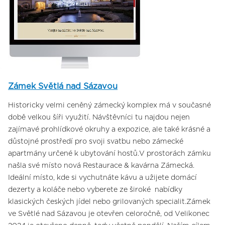
Zámek Světlá nad Sázavou
Historicky velmi ceněný zámecký komplex má v současné
době velkou šíři využití. Návštěvníci tu najdou nejen
zajímavé prohlídkové okruhy a expozice, ale také krásné a
důstojné prostředí pro svoji svatbu nebo zámecké
apartmány určené k ubytování hostů.V prostorách zámku
našla své místo nová Restaurace & kavárna Zámecká.
Ideální místo, kde si vychutnáte kávu a užijete domácí
dezerty a koláče nebo vyberete ze široké nabídky
klasických českých jídel nebo grilovaných specialit.Zámek
ve Světlé nad Sázavou je otevřen celoročně, od Velikonec