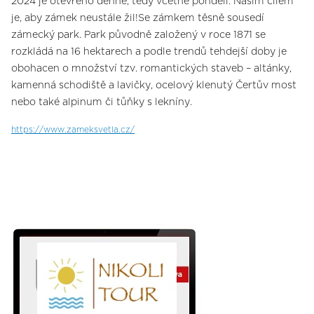
2024 je otevřeno denně, tedy včetně pondělí. Naším cílem
je, aby zámek neustále žil!Se zámkem těsně sousedí
zámecký park. Park původně založený v roce 1871 se
rozkládá na 16 hektarech a podle trendů tehdejší doby je
obohacen o množství tzv. romantických staveb – altánky,
kamenná schodiště a lavičky, ocelový klenutý Čertův most
nebo také alpinum či tůňky s lekníny.
https://www.zameksvetla.cz/