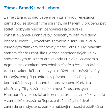
Zámek Brandýs nad Labem
Zámek Brandýs nad Labem je významnou renesanční
památkou se skvostnými sgrafity, na kterém v průběhu pěti
staletí pobývali všichni panovníci Habsburské
dynastie.Zámek Brandýs byl oblíbeným letním sídlem
císaře Rudolfa II., loveckým zámkem císaře Karla VI. a
osudovým zámkem císařovny Marie Terezie. Byl hlavním
stanem císaře Františka I. v čase napoleonských válek,
sběratelským muzeem arcivévody Ludvíka Salvátora a
nejmilejším zámkem posledního císaře a českého krále
Karla I. Rakouského.Také vy se můžete stát návštěvníky
brandýského při prohlídce v původních císařských
komnatách, v apartmánu blahoslaveného Karla I. a
císařovny Zity, v zámecké knihovně toskánských
Habsburků, v expozici uniforem a zbraní císařské kavalerie,
v zámecké obrazárně.Reprezentační sály i nádvoří a
zahrada brandýského zámku nabízejí množství zážitků při