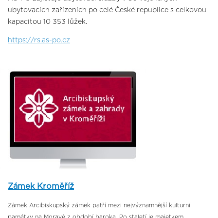
ubytovacích zařízeních po celé České republice s celkovou
kapacitou 10 353 lůžek.
https://rs.as-po.cz
Zámek Kroměříž
Zámek Arcibiskupský zámek patří mezi nejvýznamnější kulturní
památky na Moravě z období baroka. Po staletí je majetkem