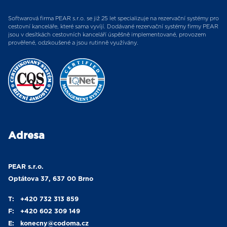
Softwarová firma PEAR s.r.o. se již 25 let specializuje na rezervační systémy pro
cestovní kanceláře, které sama vyvíjí. Dodávané rezervační systémy firmy PEAR
jsou v desítkách cestovních kanceláří úspěšně implementované, provozem
prověřené, odzkoušené a jsou rutinně využívány.
Adresa
PEAR s.r.o.
Optátova 37, 637 00 Brno
T:
+420 732 313 859
F:
+420 602 309 149
E:
konecny
@codoma.cz