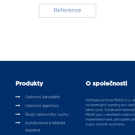
Reference
Produkty
O společnosti
Cestovní kanceláře
Softwarová firma PEAR s.r.o. se 
na rezervační systémy pro cesto
Cestovní agentury
sama vyvíjí. Dodávané rezervač
Školy cestovního ruchu
PEAR jsou v desítkách cestovn
implementované, provozem pr
Autobusová a letecká
a jsou rutinně využívány.
doprava