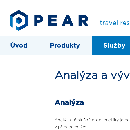
travel re
Úvod
Produkty
Služby
Analýza a výv
Analýza
Analýzu příslušné problematiky je p
v případech, že: