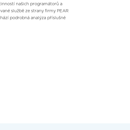
nností našich programátorů a
ované službě ze strany firmy PEAR
ází podrobná analýza příslušné