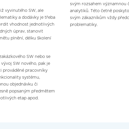
svým rozsahem významnou či
iž vyvinutého SW, ale
analytiků. Této četně poskyt
ematiky a dodávky je třeba
svým zákazníkům vždy předch
rdit vhodnost jednotlivých
problematiky.
dných úprav, stanovit
tu plnění, délku školení
 zakázkového SW nebo se
o vývoj SW nového, pak je
ti prováděné pracovníky
nkcionality systému,
bnou objednávku či
řesně popsaným předmětem
notlivých etap apod.