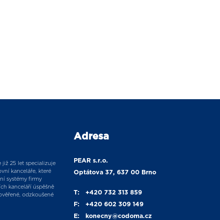
Adresa
PEAR s.r.o.
již 25 let specializuje
vní kanceláře, které
Optátova 37, 637 00 Brno
ní systémy firmy
ích kanceláří úspěšně
T:
+420 732 313 859
ověřené, odzkoušené
F:
+420 602 309 149
E:
konecny
@codoma.cz