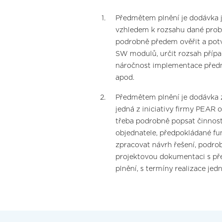
Předmětem plnění je dodávka j
vzhledem k rozsahu dané probl
podrobně předem ověřit a potv
SW modulů, určit rozsah přípa
náročnost implementace předmě
apod.
Předmětem plnění je dodávka
jedná z iniciativy firmy PEAR 
třeba podrobně popsat činnos
objednatele, předpokládané fu
zpracovat návrh řešení, podro
projektovou dokumentaci s p
plnění, s termíny realizace jed