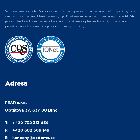
Softwarová firma PEAR s.r.o. se již 25 let specializuje na rezervační systémy pro
cestovní kanceláře, které sama vyvíjí. Dodávané rezervační systémy firmy PEAR
jsou v desítkách cestovních kanceláří úspěšně implementované, provozem
prověřené, odzkoušené a jsou rutinně využívány.
Adresa
PEAR s.r.o.
Optátova 37, 637 00 Brno
T:
+420 732 313 859
F:
+420 602 309 149
E:
konecny
@codoma.cz