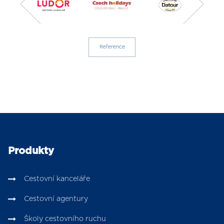
Reference
Produkty
Cestovní kanceláře
Cestovní agentury
Školy cestovního ruchu