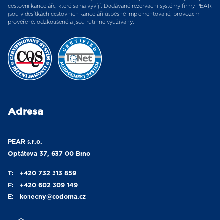
cestovní kanceláře, které sama vyvíjí. Dodávané rezervační systémy firmy PEAR
jsou v desítkách cestovních kanceláří úspěšně implementované, provozem
prověřené, odzkoušené a jsou rutinně využívány.
Adresa
PEAR s.r.o.
Optátova 37, 637 00 Brno
T:
+420 732 313 859
F:
+420 602 309 149
E:
konecny
@codoma.cz