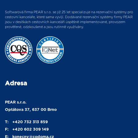
Softwarová firma PEAR s.r.o. se již 25 let specializuje na rezervační systémy pro
cestovní kanceláře, které sama vyvíjí. Dodávané rezervační systémy firmy PEAR
jsou v desítkách cestovních kanceláří úspěšně implementované, provozem
prověřené, odzkoušené a jsou rutinně využívány.
Adresa
PEAR s.r.o.
Optátova 37, 637 00 Brno
T:
+420 732 313 859
F:
+420 602 309 149
E:
konecny
@codoma.cz