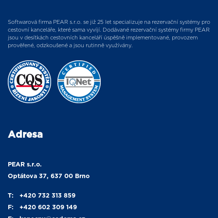
Softwarová firma PEAR s.r.o. se již 25 let specializuje na rezervační systémy pro
cestovní kanceláře, které sama vyvíjí. Dodávané rezervační systémy firmy PEAR
jsou v desítkách cestovních kanceláří úspěšně implementované, provozem
prověřené, odzkoušené a jsou rutinně využívány.
Adresa
PEAR s.r.o.
Optátova 37, 637 00 Brno
T:
+420 732 313 859
F:
+420 602 309 149