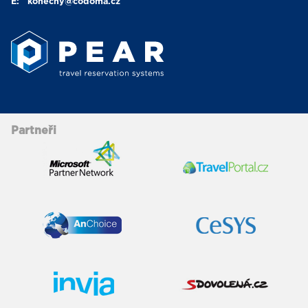
E:
konecny
@codoma.cz
Partneři