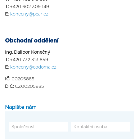
T:
+420 602 309 149
E:
konecny@pear.cz
Obchodní oddělení
Ing. Dalibor Konečný
T:
+420 732 313 859
E:
konecny@codoma.cz
IČ:
00205885
DIČ:
CZ00205885
Napište nám