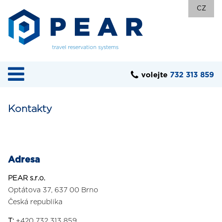
CZ
travel reservation systems
volejte
732 313 859
Kontakty
Adresa
PEAR s.r.o.
Optátova 37, 637 00 Brno
Česká republika
T:
+420 732 313 859