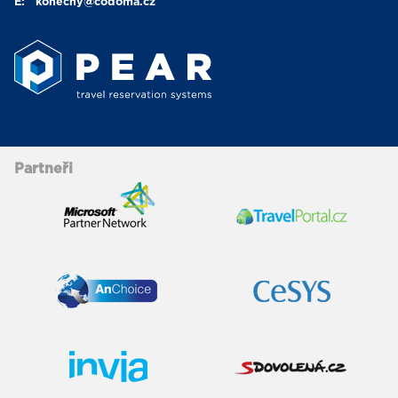
E:
konecny
@codoma.cz
Partneři