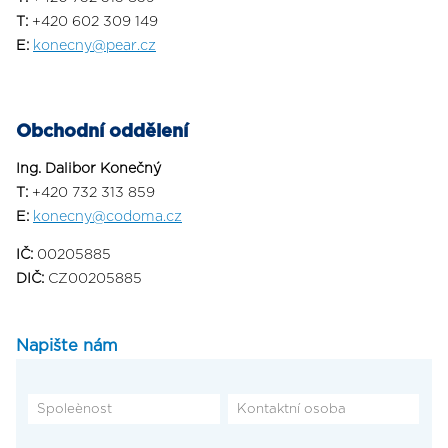
T:
+420 602 309 149
E:
konecny@pear.cz
Obchodní oddělení
Ing. Dalibor Konečný
T:
+420 732 313 859
E:
konecny@codoma.cz
IČ:
00205885
DIČ:
CZ00205885
Napište nám