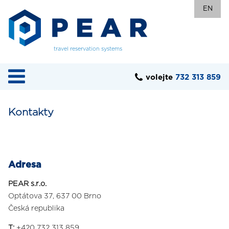
EN
travel reservation systems
volejte
732 313 859
Kontakty
Adresa
PEAR s.r.o.
Optátova 37, 637 00 Brno
Česká republika
T:
+420 732 313 859