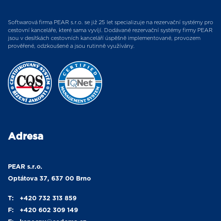
Softwarová firma PEAR s.r.o. se již 25 let specializuje na rezervační systémy pro
cestovní kanceláře, které sama vyvíjí. Dodávané rezervační systémy firmy PEAR
jsou v desítkách cestovních kanceláří úspěšně implementované, provozem
prověřené, odzkoušené a jsou rutinně využívány.
Adresa
PEAR s.r.o.
Optátova 37, 637 00 Brno
T:
+420 732 313 859
F:
+420 602 309 149