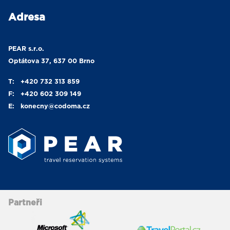
Adresa
PEAR s.r.o.
Optátova 37, 637 00 Brno
T:
+420 732 313 859
F:
+420 602 309 149
E:
konecny
@codoma.cz
Partneři