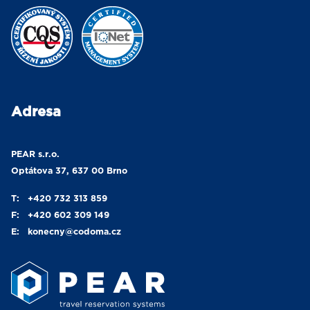
Adresa
PEAR s.r.o.
Optátova 37, 637 00 Brno
T:
+420 732 313 859
F:
+420 602 309 149
E:
konecny
@codoma.cz