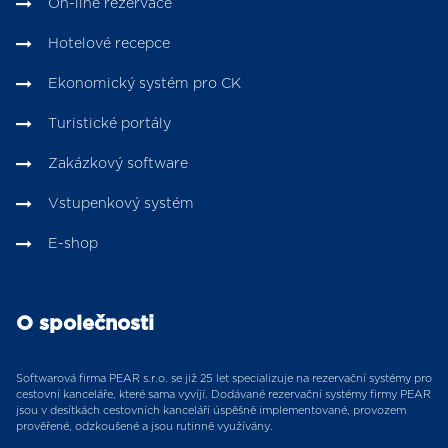
On-line rezervace
Hotelové recepce
Ekonomický systém pro CK
Turistické portály
Zakázkový software
Vstupenkový systém
E-shop
O společnosti
Softwarová firma PEAR s.r.o. se již 25 let specializuje na rezervační systémy pro
cestovní kanceláře, které sama vyvíjí. Dodávané rezervační systémy firmy PEAR
jsou v desítkách cestovních kanceláří úspěšně implementované, provozem
prověřené, odzkoušené a jsou rutinně využívány.