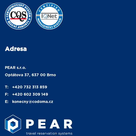
Adresa
PEAR s.r.o.
Optátova 37, 637 00 Brno
T:
+420 732 313 859
F:
+420 602 309 149
E:
konecny
@codoma.cz