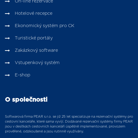
On-line rezervace
Hotelové recepce
Ekonomický systém pro CK
Turistické portály
Zakázkový software
Vstupenkový systém
E-shop
O společnosti
Softwarová firma PEAR s.r.o. se již 25 let specializuje na rezervační systémy pro
cestovní kanceláře, které sama vyvíjí. Dodávané rezervační systémy firmy PEAR
jsou v desítkách cestovních kanceláří úspěšně implementované, provozem
prověřené, odzkoušené a jsou rutinně využívány.