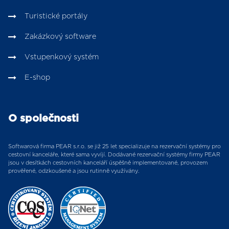
Turistické portály
Zakázkový software
Vstupenkový systém
E-shop
O společnosti
Softwarová firma PEAR s.r.o. se již 25 let specializuje na rezervační systémy pro
cestovní kanceláře, které sama vyvíjí. Dodávané rezervační systémy firmy PEAR
jsou v desítkách cestovních kanceláří úspěšně implementované, provozem
prověřené, odzkoušené a jsou rutinně využívány.