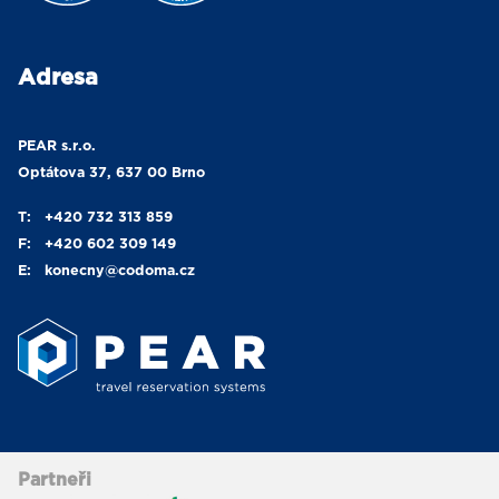
Adresa
PEAR s.r.o.
Optátova 37, 637 00 Brno
T:
+420 732 313 859
F:
+420 602 309 149
E:
konecny
@codoma.cz
Partneři