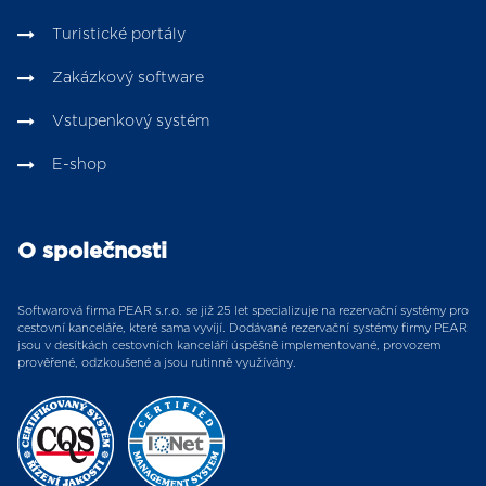
Turistické portály
Zakázkový software
Vstupenkový systém
E-shop
O společnosti
Softwarová firma PEAR s.r.o. se již 25 let specializuje na rezervační systémy pro
cestovní kanceláře, které sama vyvíjí. Dodávané rezervační systémy firmy PEAR
jsou v desítkách cestovních kanceláří úspěšně implementované, provozem
prověřené, odzkoušené a jsou rutinně využívány.