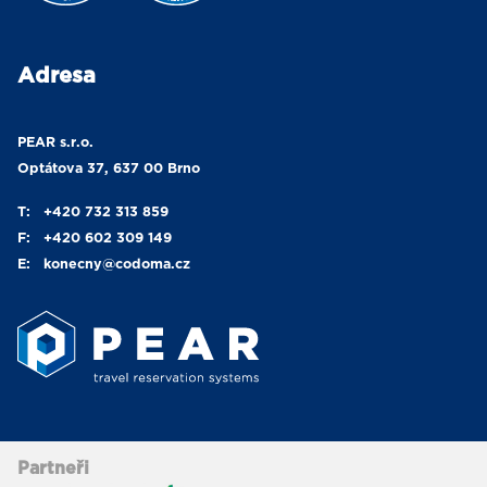
Adresa
PEAR s.r.o.
Optátova 37, 637 00 Brno
T:
+420 732 313 859
F:
+420 602 309 149
E:
konecny
@codoma.cz
Partneři