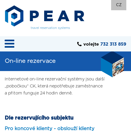
CZ
travel reservation systems
volejte
732 313 859
On-line rezervace
Internetové on-line rezervační systémy jsou další
„pobočkou“ CK, která nepotřebuje zaměstnance
a přitom funguje 24 hodin denně.
Dle rezervujícího subjektu
Pro koncové klienty - obslouží klienty