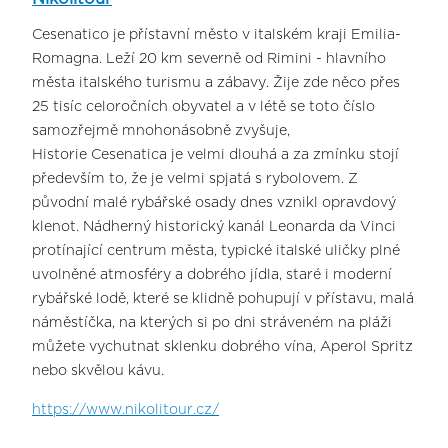
Cesenatico je přístavní město v italském kraji Emilia-
Romagna. Leží 20 km severně od Rimini - hlavního
města italského turismu a zábavy. Žije zde něco přes
25 tisíc celoročních obyvatel a v létě se toto číslo
samozřejmě mnohonásobně zvyšuje,
Historie Cesenatica je velmi dlouhá a za zmínku stojí
především to, že je velmi spjatá s rybolovem. Z
původní malé rybářské osady dnes vznikl opravdový
klenot. Nádherný historický kanál Leonarda da Vinci
protínající centrum města, typické italské uličky plné
uvolněné atmosféry a dobrého jídla, staré i moderní
rybářské lodě, které se klidně pohupují v přístavu, malá
náměstíčka, na kterých si po dni stráveném na pláži
můžete vychutnat sklenku dobrého vína, Aperol Spritz
nebo skvělou kávu.
https://www.nikolitour.cz/