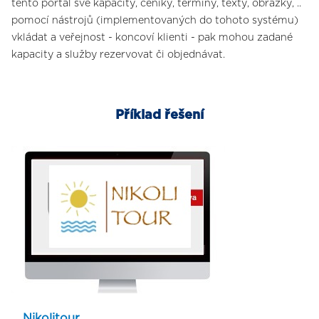
tento portál své kapacity, ceníky, termíny, texty, obrázky, ..
pomocí nástrojů (implementovaných do tohoto systému)
vkládat a veřejnost - koncoví klienti - pak mohou zadané
kapacity a služby rezervovat či objednávat.
Příklad řešení
Nikolitour