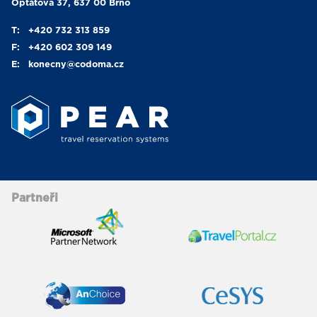
Optátova 37, 637 00 Brno
T:
+420 732 313 859
F:
+420 602 309 149
E:
konecny
@codoma.cz
Partneři