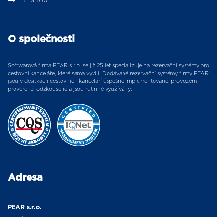
E-shop
O společnosti
Softwarová firma PEAR s.r.o. se již 25 let specializuje na rezervační systémy pro
cestovní kanceláře, které sama vyvíjí. Dodávané rezervační systémy firmy PEAR
jsou v desítkách cestovních kanceláří úspěšně implementované, provozem
prověřené, odzkoušené a jsou rutinně využívány.
Adresa
PEAR s.r.o.