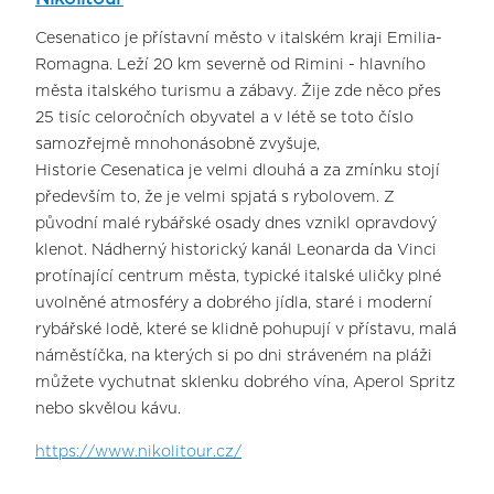
Cesenatico je přístavní město v italském kraji Emilia-
Romagna. Leží 20 km severně od Rimini - hlavního
města italského turismu a zábavy. Žije zde něco přes
25 tisíc celoročních obyvatel a v létě se toto číslo
samozřejmě mnohonásobně zvyšuje,
Historie Cesenatica je velmi dlouhá a za zmínku stojí
především to, že je velmi spjatá s rybolovem. Z
původní malé rybářské osady dnes vznikl opravdový
klenot. Nádherný historický kanál Leonarda da Vinci
protínající centrum města, typické italské uličky plné
uvolněné atmosféry a dobrého jídla, staré i moderní
rybářské lodě, které se klidně pohupují v přístavu, malá
náměstíčka, na kterých si po dni stráveném na pláži
můžete vychutnat sklenku dobrého vína, Aperol Spritz
nebo skvělou kávu.
https://www.nikolitour.cz/