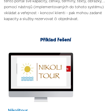
tento portál své kapacity, ceníky, termíny, texty, obrázky, ..
pomocí nástrojů (implementovaných do tohoto systému)
vkládat a veřejnost - koncoví klienti - pak mohou zadané
kapacity a služby rezervovat či objednávat.
Příklad řešení
Nikolitour