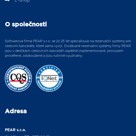
E-shop
O společnosti
Softwarová firma PEAR s.r.o. se již 25 let specializuje na rezervační systémy pro
cestovní kanceláře, které sama vyvíjí. Dodávané rezervační systémy firmy PEAR
jsou v desítkách cestovních kanceláří úspěšně implementované, provozem
prověřené, odzkoušené a jsou rutinně využívány.
Adresa
PEAR s.r.o.