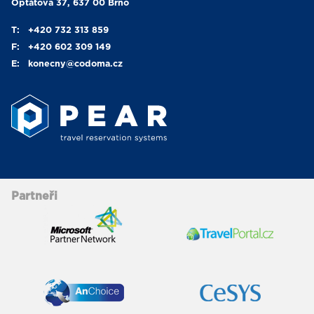
Optátova 37, 637 00 Brno
T:
+420 732 313 859
F:
+420 602 309 149
E:
konecny
@codoma.cz
Partneři