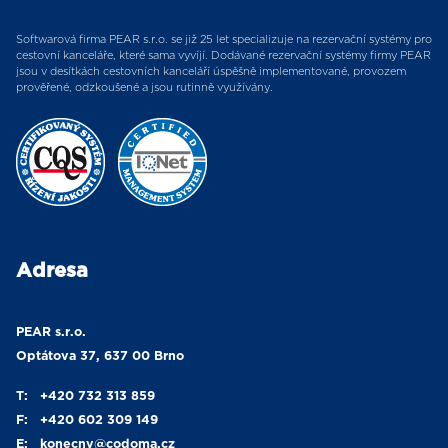
Softwarová firma PEAR s.r.o. se již 25 let specializuje na rezervační systémy pro
cestovní kanceláře, které sama vyvíjí. Dodávané rezervační systémy firmy PEAR
jsou v desítkách cestovních kanceláří úspěšně implementované, provozem
prověřené, odzkoušené a jsou rutinně využívány.
Adresa
PEAR s.r.o.
Optátova 37, 637 00 Brno
T:
+420 732 313 859
F:
+420 602 309 149
E:
konecny
@codoma.cz