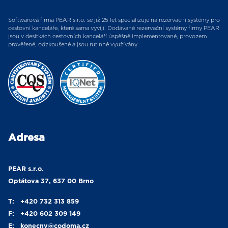
Softwarová firma PEAR s.r.o. se již 25 let specializuje na rezervační systémy pro
cestovní kanceláře, které sama vyvíjí. Dodávané rezervační systémy firmy PEAR
jsou v desítkách cestovních kanceláří úspěšně implementované, provozem
prověřené, odzkoušené a jsou rutinně využívány.
Adresa
PEAR s.r.o.
Optátova 37, 637 00 Brno
T:
+420 732 313 859
F:
+420 602 309 149
E:
konecny
@codoma.cz