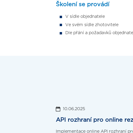
Školení se provádí
V sídle objednatele
Ve svém sídle zhotovitele
Dle přání a požadavků objednate
10.06.2025
API rozhraní pro online 
Implementace online API rozhraní pro