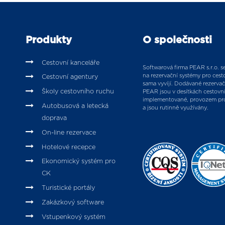
Produkty
O společnosti
Cestovní kanceláře
Softwarová firma PEAR s.r.o. se 
na rezervační systémy pro cesto
Cestovní agentury
sama vyvíjí. Dodávané rezervač
Školy cestovního ruchu
PEAR jsou v desítkách cestovn
implementované, provozem pr
Autobusová a letecká
a jsou rutinně využívány.
doprava
On-line rezervace
Hotelové recepce
Ekonomický systém pro
CK
Turistické portály
Zakázkový software
Vstupenkový systém